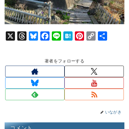
X
T
Bl
F
Li
H
Pi
C
共
hr
u
a
n
at
nt
o
有
e
e
c
e
e
er
p
著者をフォローする
a
s
e
n
e
y
d
k
b
a
st
Li
s
y
o
n
o
k
k
いながき
コメント