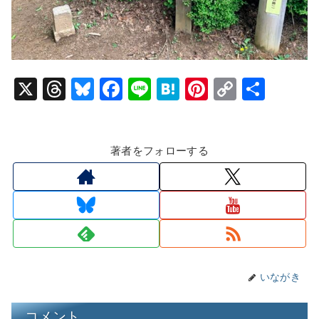
X
T
Bl
F
Li
H
Pi
C
共
hr
u
a
n
at
nt
o
有
e
e
c
e
e
er
p
著者をフォローする
a
s
e
n
e
y
d
k
b
a
st
Li
s
y
o
n
o
k
k
いながき
コメント