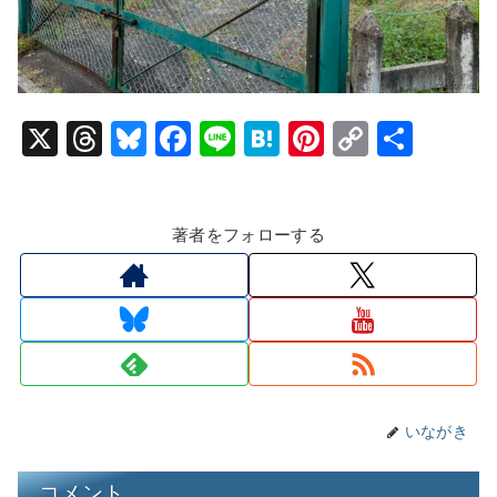
X
T
Bl
F
Li
H
Pi
C
共
hr
u
a
n
at
nt
o
有
e
e
c
e
e
er
p
著者をフォローする
a
s
e
n
e
y
d
k
b
a
st
Li
s
y
o
n
o
k
k
いながき
コメント