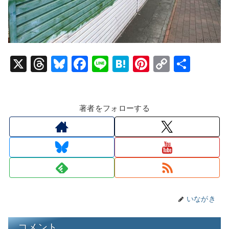
X
T
Bl
F
Li
H
Pi
C
共
hr
u
a
n
at
nt
o
有
e
e
c
e
e
er
p
著者をフォローする
a
s
e
n
e
y
d
k
b
a
st
Li
s
y
o
n
o
k
k
いながき
コメント