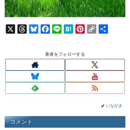
X
T
Bl
F
Li
H
Pi
C
共
hr
u
a
n
at
nt
o
有
e
e
c
e
e
er
p
著者をフォローする
a
s
e
n
e
y
d
k
b
a
st
Li
s
y
o
n
o
k
k
いながき
コメント