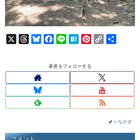
X
T
Bl
F
Li
H
Pi
C
共
hr
u
a
n
at
nt
o
有
e
e
c
e
e
er
p
著者をフォローする
a
s
e
n
e
y
d
k
b
a
st
Li
s
y
o
n
o
k
k
いながき
コメント