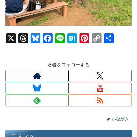
X
T
Bl
F
Li
H
Pi
C
共
hr
u
a
n
at
nt
o
有
e
e
c
e
e
er
p
著者をフォローする
a
s
e
n
e
y
d
k
b
a
st
Li
s
y
o
n
o
k
k
いながき
コメント