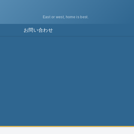
East or west, home is best.
ス
お問い合わせ