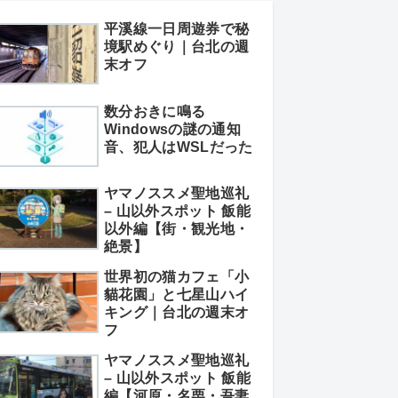
平溪線一日周遊券で秘
境駅めぐり｜台北の週
末オフ
数分おきに鳴る
Windowsの謎の通知
音、犯人はWSLだった
ヤマノススメ聖地巡礼
– 山以外スポット 飯能
以外編【街・観光地・
絶景】
世界初の猫カフェ「小
貓花園」と七星山ハイ
キング｜台北の週末オ
フ
ヤマノススメ聖地巡礼
– 山以外スポット 飯能
編【河原・名栗・吾妻