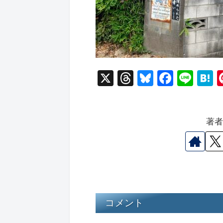
X
T
Bl
F
Li
hr
u
a
n
a
e
e
c
e
e
著
a
s
e
n
d
k
b
a
s
y
o
o
k
コメント