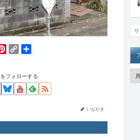
H
Pi
C
共
t
nt
o
有
er
p
者をフォローする
e
y
st
Li
n
k
いながき