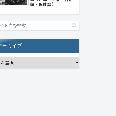
峡・飯能窯】
アーカイブ