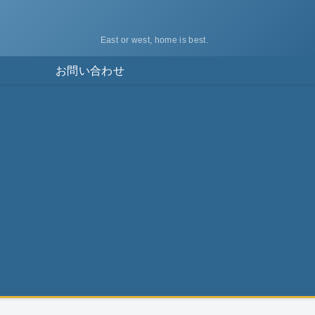
East or west, home is best.
ス
お問い合わせ