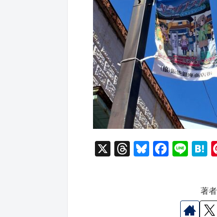
X
T
Bl
F
Li
hr
u
a
n
a
e
e
c
e
e
著
a
s
e
n
d
k
b
a