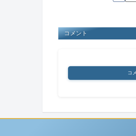
s
y
o
o
k
コメント
コ