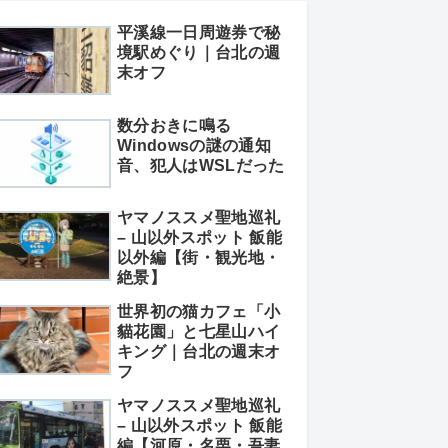
平溪線一日周遊券で秘
境駅めぐり｜台北の週
末オフ
数分おきに鳴る
Windowsの謎の通知
音、犯人はWSLだった
ヤマノススメ聖地巡礼
– 山以外スポット 飯能
以外編【街・観光地・
絶景】
世界初の猫カフェ「小
貓花園」と七星山ハイ
キング｜台北の週末オ
フ
ヤマノススメ聖地巡礼
– 山以外スポット 飯能
編【河原・名栗・吾妻