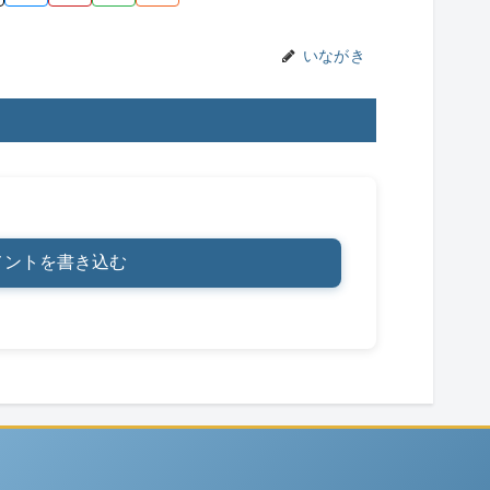
n
k
いながき
メントを書き込む