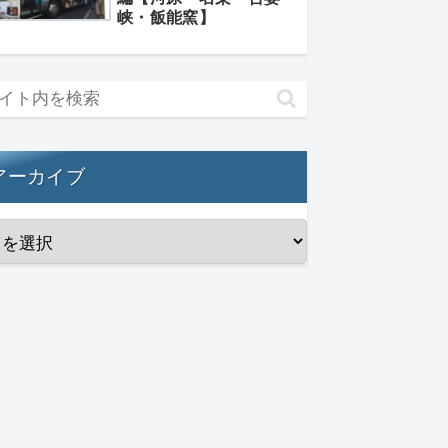
峡・飯能窯】
アーカイブ