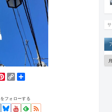
H
Pi
C
共
t
nt
o
有
er
p
者をフォローする
e
y
st
Li