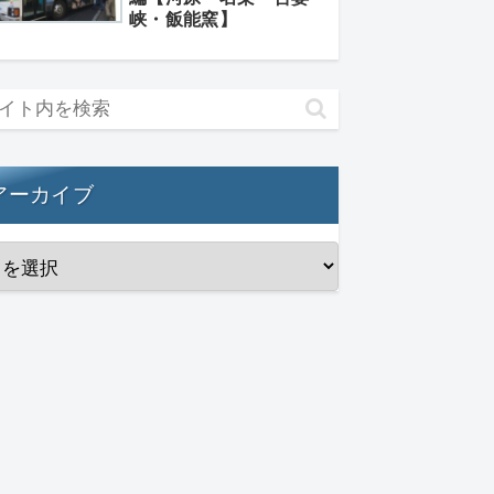
峡・飯能窯】
アーカイブ