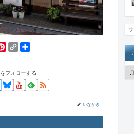
H
Pi
C
共
t
nt
o
有
er
p
者をフォローする
e
y
st
Li
n
k
いながき