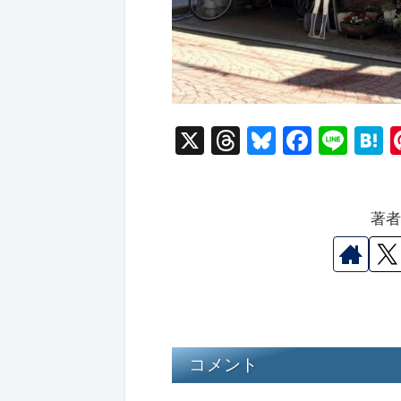
X
T
Bl
F
Li
hr
u
a
n
a
e
e
c
e
e
著
a
s
e
n
d
k
b
a
s
y
o
o
k
コメント