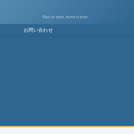
East or west, home is best.
ス
お問い合わせ