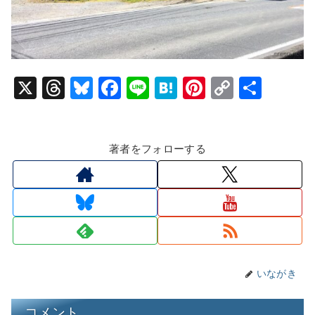
X
T
Bl
F
Li
H
Pi
C
共
hr
u
a
n
at
nt
o
有
e
e
c
e
e
er
p
著者をフォローする
a
s
e
n
e
y
d
k
b
a
st
Li
s
y
o
n
o
k
k
いながき
コメント