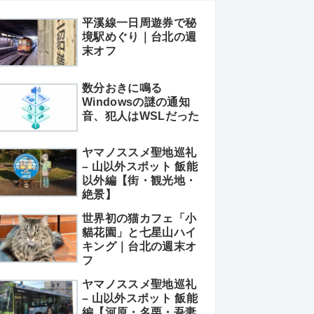
平溪線一日周遊券で秘
境駅めぐり｜台北の週
末オフ
数分おきに鳴る
Windowsの謎の通知
音、犯人はWSLだった
ヤマノススメ聖地巡礼
– 山以外スポット 飯能
以外編【街・観光地・
絶景】
世界初の猫カフェ「小
貓花園」と七星山ハイ
キング｜台北の週末オ
フ
ヤマノススメ聖地巡礼
– 山以外スポット 飯能
編【河原・名栗・吾妻