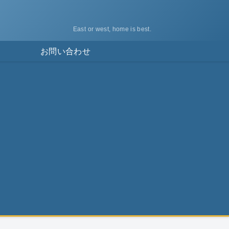
East or west, home is best.
ス
お問い合わせ