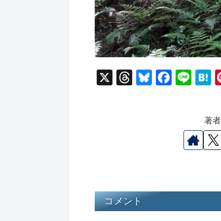
X
T
Bl
F
Li
hr
u
a
n
a
e
e
c
e
e
著
a
s
e
n
d
k
b
a
s
y
o
o
k
コメント