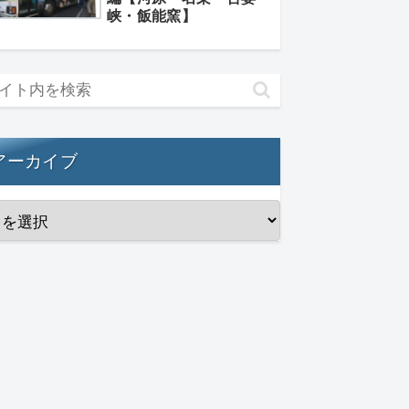
峡・飯能窯】
アーカイブ