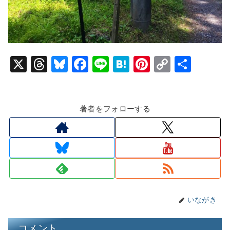
X
T
Bl
F
Li
H
Pi
C
共
hr
u
a
n
at
nt
o
有
e
e
c
e
e
er
p
著者をフォローする
a
s
e
n
e
y
d
k
b
a
st
Li
s
y
o
n
o
k
k
いながき
コメント