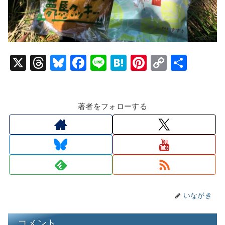
X
T
Bl
F
Li
H
Pi
C
共
hr
u
a
n
at
nt
o
有
e
e
c
e
e
er
p
著者をフォローする
a
s
e
n
e
y
d
k
b
a
st
Li
s
y
o
n
o
k
k
いながき
コメント