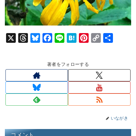
X
T
Bl
F
Li
H
Pi
C
共
hr
u
a
n
at
nt
o
有
e
e
c
e
e
er
p
著者をフォローする
a
s
e
n
e
y
d
k
b
a
st
Li
s
y
o
n
o
k
k
いながき
コメント