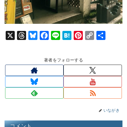
X
T
Bl
F
Li
H
Pi
C
共
hr
u
a
n
at
nt
o
有
e
e
c
e
e
er
p
著者をフォローする
a
s
e
n
e
y
d
k
b
a
st
Li
s
y
o
n
o
k
k
いながき
コメント