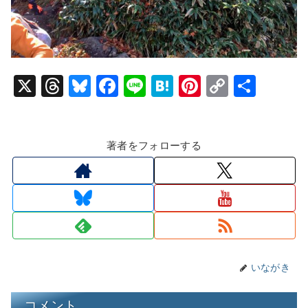
X
T
Bl
F
Li
H
Pi
C
共
hr
u
a
n
at
nt
o
有
e
e
c
e
e
er
p
著者をフォローする
a
s
e
n
e
y
d
k
b
a
st
Li
s
y
o
n
o
k
k
いながき
コメント