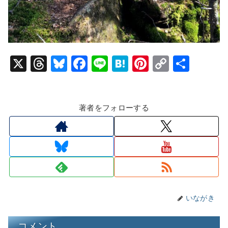
X
T
Bl
F
Li
H
Pi
C
共
hr
u
a
n
at
nt
o
有
e
e
c
e
e
er
p
著者をフォローする
a
s
e
n
e
y
d
k
b
a
st
Li
s
y
o
n
o
k
k
いながき
コメント