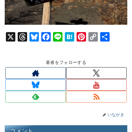
X
T
Bl
F
Li
H
Pi
C
共
hr
u
a
n
at
nt
o
有
e
e
c
e
e
er
p
著者をフォローする
a
s
e
n
e
y
d
k
b
a
st
Li
s
y
o
n
o
k
k
いながき
コメント