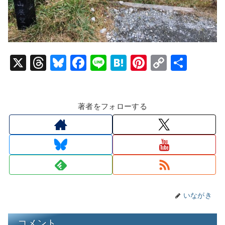
X
T
Bl
F
Li
H
Pi
C
共
hr
u
a
n
at
nt
o
有
e
e
c
e
e
er
p
著者をフォローする
a
s
e
n
e
y
d
k
b
a
st
Li
s
y
o
n
o
k
k
いながき
コメント