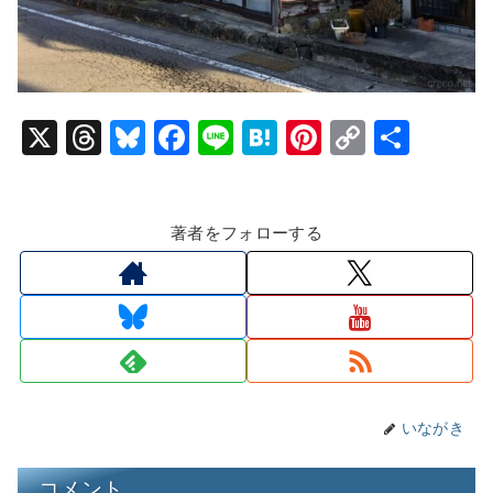
X
T
Bl
F
Li
H
Pi
C
共
hr
u
a
n
at
nt
o
有
e
e
c
e
e
er
p
著者をフォローする
a
s
e
n
e
y
d
k
b
a
st
Li
s
y
o
n
o
k
k
いながき
コメント