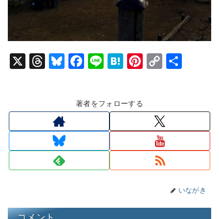
X
T
Bl
F
Li
H
Pi
C
共
hr
u
a
n
at
nt
o
有
e
e
c
e
e
er
p
著者をフォローする
a
s
e
n
e
y
d
k
b
a
st
Li
s
y
o
n
o
k
k
いながき
コメント