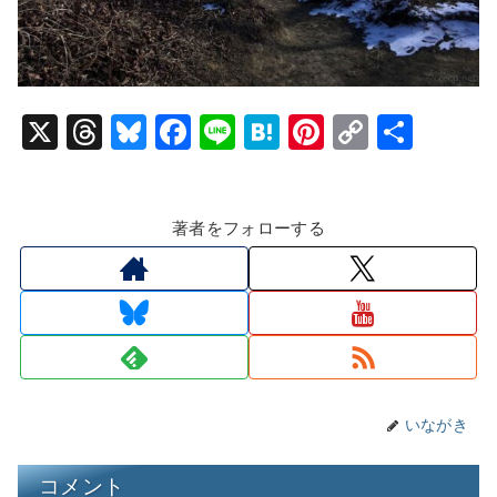
X
T
Bl
F
Li
H
Pi
C
共
hr
u
a
n
at
nt
o
有
e
e
c
e
e
er
p
著者をフォローする
a
s
e
n
e
y
d
k
b
a
st
Li
s
y
o
n
o
k
k
いながき
コメント