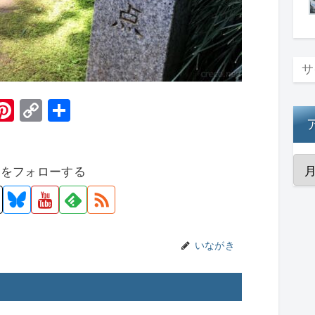
H
Pi
C
共
t
nt
o
有
er
p
者をフォローする
e
y
st
Li
n
k
いながき