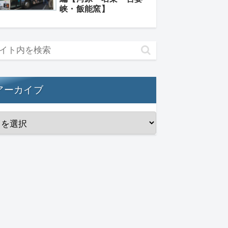
峡・飯能窯】
アーカイブ