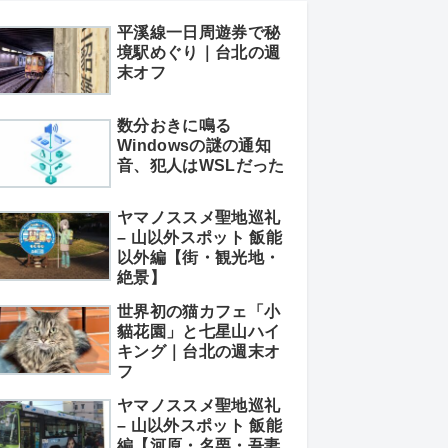
平溪線一日周遊券で秘
境駅めぐり｜台北の週
末オフ
数分おきに鳴る
Windowsの謎の通知
音、犯人はWSLだった
ヤマノススメ聖地巡礼
– 山以外スポット 飯能
以外編【街・観光地・
絶景】
世界初の猫カフェ「小
貓花園」と七星山ハイ
キング｜台北の週末オ
フ
ヤマノススメ聖地巡礼
– 山以外スポット 飯能
編【河原・名栗・吾妻