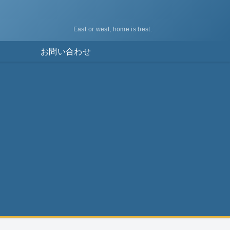
East or west, home is best.
ス
お問い合わせ