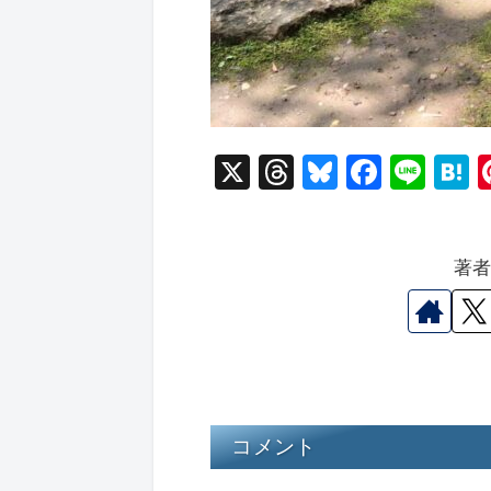
X
T
Bl
F
Li
hr
u
a
n
a
e
e
c
e
e
著
a
s
e
n
d
k
b
a
s
y
o
o
k
コメント