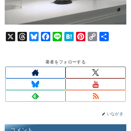
X
T
Bl
F
Li
H
Pi
C
共
hr
u
a
n
at
nt
o
有
e
e
c
e
e
er
p
著者をフォローする
a
s
e
n
e
y
d
k
b
a
st
Li
s
y
o
n
o
k
k
いながき
コメント