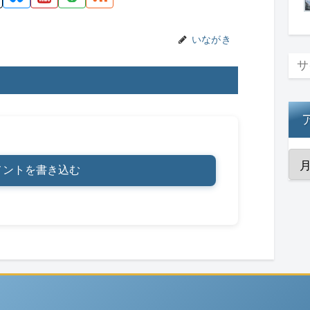
n
k
いながき
メントを書き込む