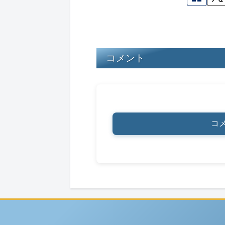
s
y
o
o
k
コメント
コ