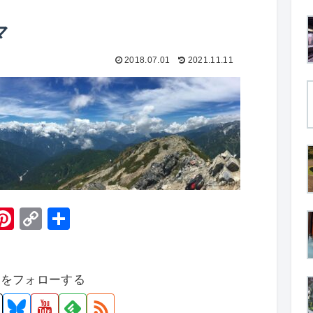
マ
2018.07.01
2021.11.11
H
Pi
C
共
t
nt
o
有
er
p
者をフォローする
e
y
st
Li