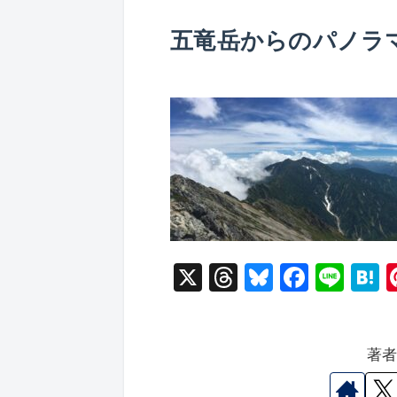
五竜岳からのパノラ
X
T
Bl
F
Li
hr
u
a
n
a
e
e
c
e
e
著
a
s
e
n
d
k
b
a