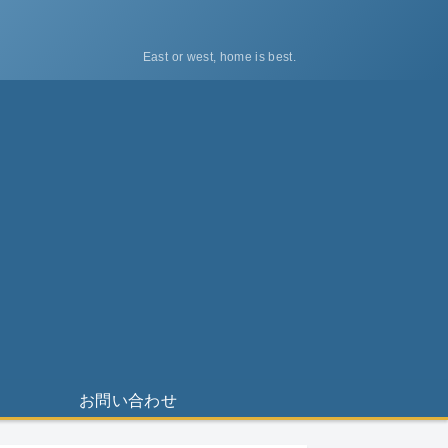
East or west, home is best.
ス
お問い合わせ