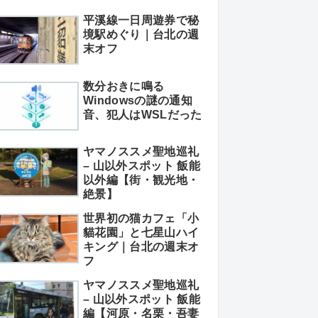
平溪線一日周遊券で秘
境駅めぐり｜台北の週
末オフ
数分おきに鳴る
Windowsの謎の通知
音、犯人はWSLだった
ヤマノススメ聖地巡礼
– 山以外スポット 飯能
以外編【街・観光地・
絶景】
世界初の猫カフェ「小
貓花園」と七星山ハイ
キング｜台北の週末オ
フ
ヤマノススメ聖地巡礼
– 山以外スポット 飯能
編【河原・名栗・吾妻