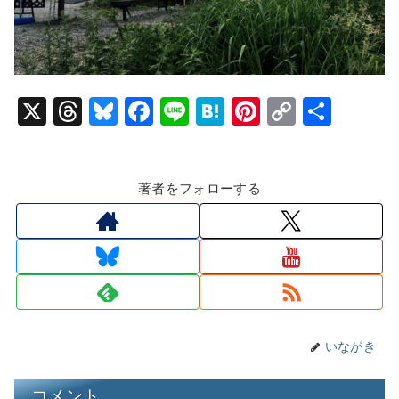
X
T
Bl
F
Li
H
Pi
C
共
hr
u
a
n
at
nt
o
有
e
e
c
e
e
er
p
著者をフォローする
a
s
e
n
e
y
d
k
b
a
st
Li
s
y
o
n
o
k
k
いながき
コメント