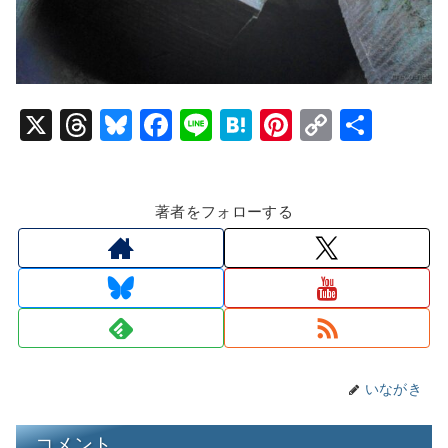
X
T
Bl
F
Li
H
Pi
C
共
hr
u
a
n
at
nt
o
有
e
e
c
e
e
er
p
著者をフォローする
a
s
e
n
e
y
d
k
b
a
st
Li
s
y
o
n
o
k
k
いながき
コメント