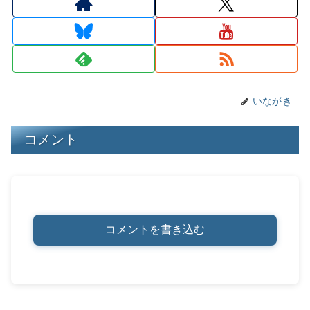
d
k
b
a
st
Li
s
y
o
n
o
k
k
いながき
コメント
コメントを書き込む