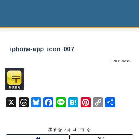
iphone-app_icon_007
2011.02.01
X
T
Bl
F
Li
H
Pi
C
共
hr
u
a
n
at
nt
o
有
e
e
c
e
e
er
p
著者をフォローする
a
s
e
n
e
y