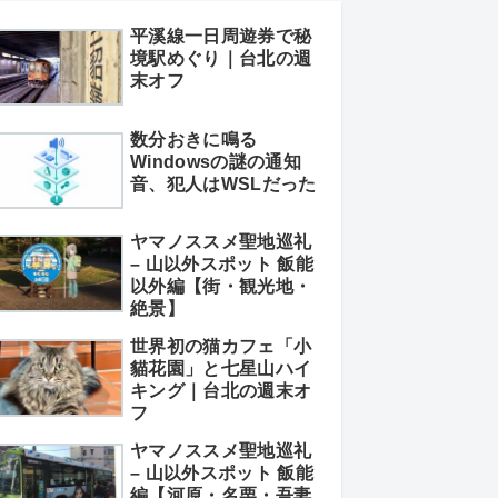
平溪線一日周遊券で秘
境駅めぐり｜台北の週
末オフ
数分おきに鳴る
Windowsの謎の通知
音、犯人はWSLだった
ヤマノススメ聖地巡礼
– 山以外スポット 飯能
以外編【街・観光地・
絶景】
世界初の猫カフェ「小
貓花園」と七星山ハイ
キング｜台北の週末オ
フ
ヤマノススメ聖地巡礼
– 山以外スポット 飯能
編【河原・名栗・吾妻