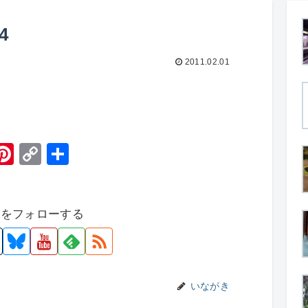
4
2011.02.01
H
Pi
C
共
t
nt
o
有
er
p
者をフォローする
e
y
st
Li
n
k
いながき