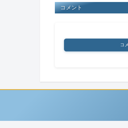
k
コメント
コ