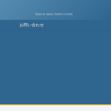
East or west, home is best.
ス
お問い合わせ