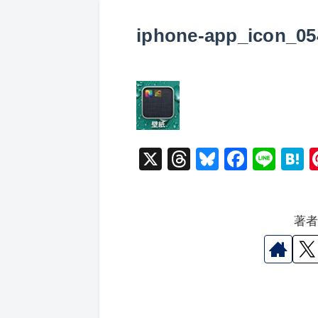
iphone-app_icon_05
X
T
Bl
F
Li
hr
u
a
n
a
e
e
c
e
e
著
a
s
e
n
d
k
b
a
s
y
o
o