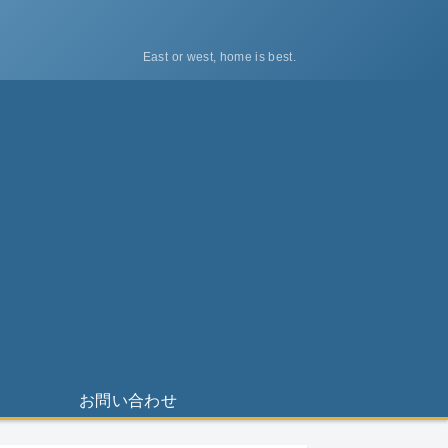
East or west, home is best.
ス
お問い合わせ