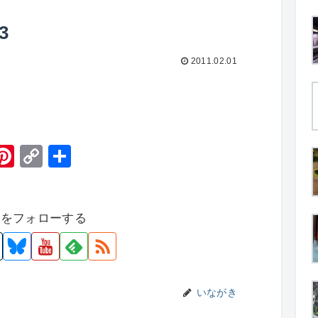
3
2011.02.01
H
Pi
C
共
t
nt
o
有
er
p
者をフォローする
e
y
st
Li
n
k
いながき