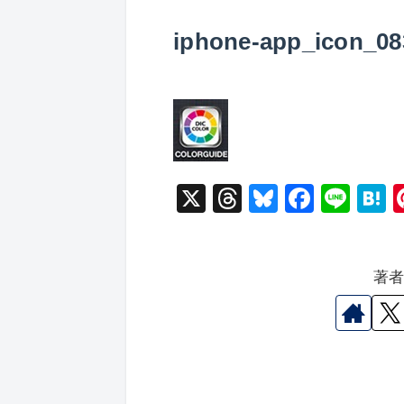
iphone-app_icon_08
X
T
Bl
F
Li
hr
u
a
n
a
e
e
c
e
e
著
a
s
e
n
d
k
b
a
s
y
o
o
k