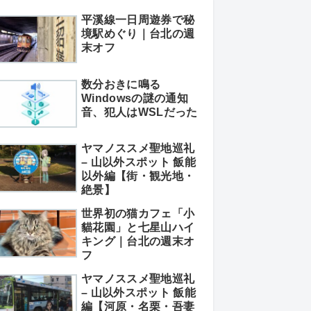
平溪線一日周遊券で秘
境駅めぐり｜台北の週
末オフ
数分おきに鳴る
Windowsの謎の通知
音、犯人はWSLだった
ヤマノススメ聖地巡礼
– 山以外スポット 飯能
以外編【街・観光地・
絶景】
世界初の猫カフェ「小
貓花園」と七星山ハイ
キング｜台北の週末オ
フ
ヤマノススメ聖地巡礼
– 山以外スポット 飯能
編【河原・名栗・吾妻