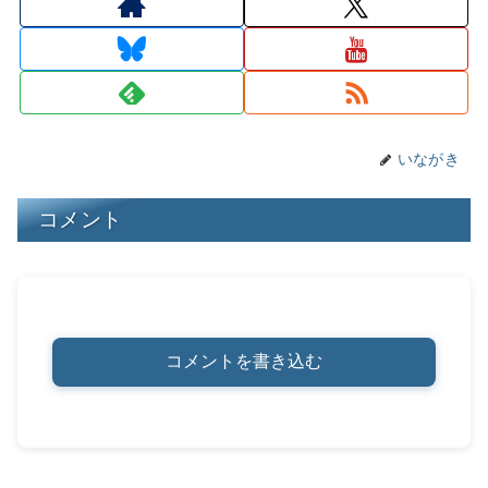
d
k
b
a
st
Li
s
y
o
n
o
k
k
いながき
コメント
コメントを書き込む