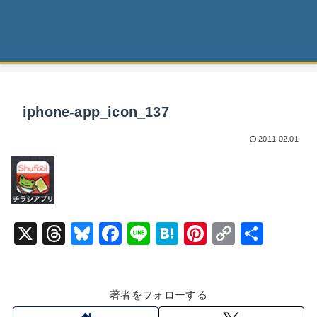
iphone-app_icon_137
2011.02.01
X
T
Bl
F
Li
H
Pi
C
共
hr
u
a
n
at
nt
o
有
e
e
c
e
e
er
p
著者をフォローする
a
s
e
n
e
y