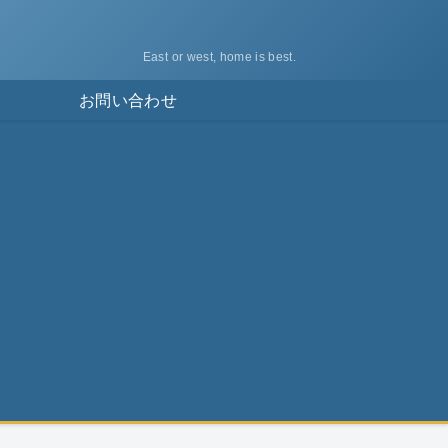
East or west, home is best.
ス
お問い合わせ