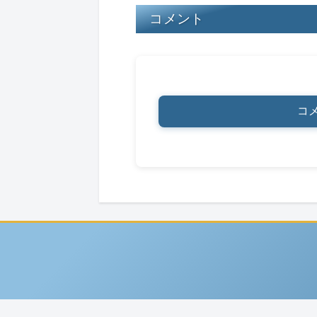
k
コメント
コ