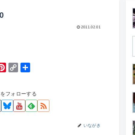
0
2011.02.01
H
Pi
C
共
t
nt
o
有
er
p
者をフォローする
e
y
st
Li
n
k
いながき