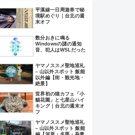
平溪線一日周遊券で秘
境駅めぐり｜台北の週
末オフ
数分おきに鳴る
Windowsの謎の通知
音、犯人はWSLだった
ヤマノススメ聖地巡礼
– 山以外スポット 飯能
以外編【街・観光地・
絶景】
世界初の猫カフェ「小
貓花園」と七星山ハイ
キング｜台北の週末オ
フ
ヤマノススメ聖地巡礼
– 山以外スポット 飯能
編【河原・名栗・吾妻