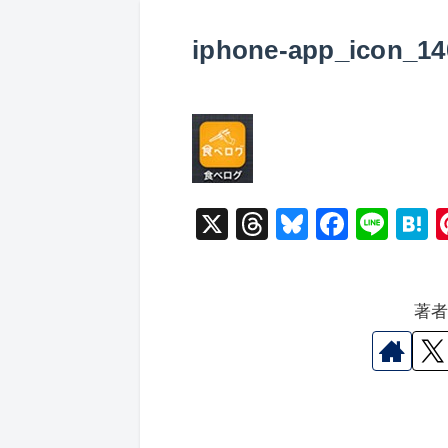
iphone-app_icon_14
X
T
Bl
F
Li
hr
u
a
n
a
e
e
c
e
e
著
a
s
e
n
d
k
b
a
s
y
o
o