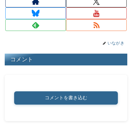
d
k
b
a
st
Li
s
y
o
n
o
k
k
いながき
コメント
コメントを書き込む