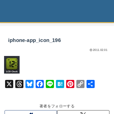
iphone-app_icon_196
2011.02.01
X
T
Bl
F
Li
H
Pi
C
共
hr
u
a
n
at
nt
o
有
e
e
c
e
e
er
p
著者をフォローする
a
s
e
n
e
y