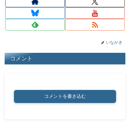
d
k
b
a
st
Li
s
y
o
n
o
k
k
いながき
コメント
コメントを書き込む