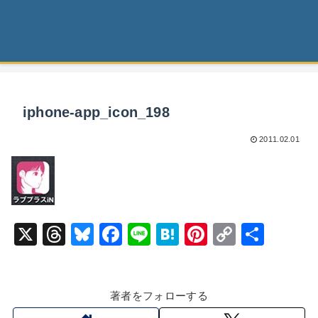
iphone-app_icon_198
2011.02.01
X
T
Bl
F
Li
H
Pi
C
共
hr
u
a
n
at
nt
o
有
e
e
c
e
e
er
p
著者をフォローする
a
s
e
n
e
y