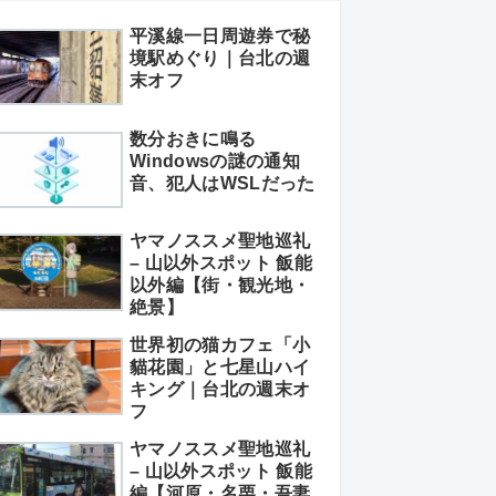
平溪線一日周遊券で秘
境駅めぐり｜台北の週
末オフ
数分おきに鳴る
Windowsの謎の通知
音、犯人はWSLだった
ヤマノススメ聖地巡礼
– 山以外スポット 飯能
以外編【街・観光地・
絶景】
世界初の猫カフェ「小
貓花園」と七星山ハイ
キング｜台北の週末オ
フ
ヤマノススメ聖地巡礼
– 山以外スポット 飯能
編【河原・名栗・吾妻