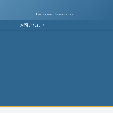
East or west, home is best.
ス
お問い合わせ