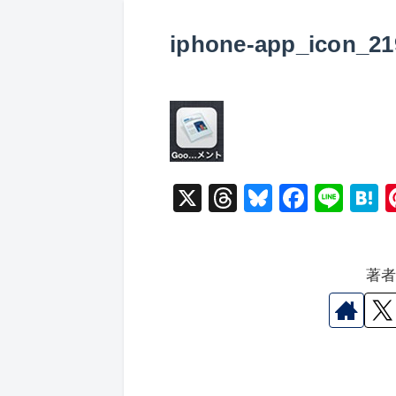
iphone-app_icon_21
X
T
Bl
F
Li
hr
u
a
n
a
e
e
c
e
e
著
a
s
e
n
d
k
b
a
s
y
o
o