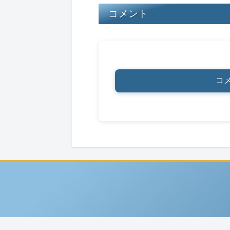
k
コメント
コ