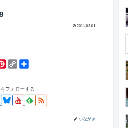
9
2011.02.01
H
Pi
C
共
t
nt
o
有
er
p
者をフォローする
e
y
st
Li
n
k
いながき