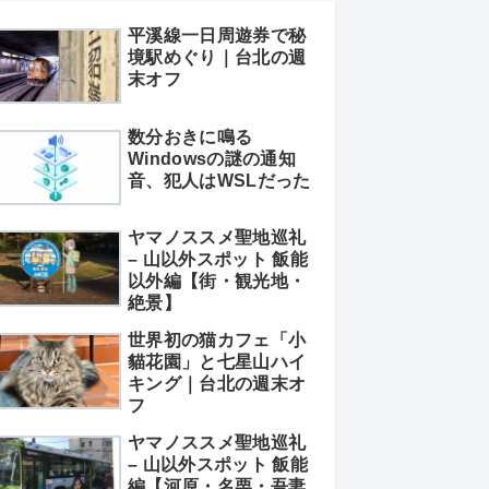
平溪線一日周遊券で秘
境駅めぐり｜台北の週
末オフ
数分おきに鳴る
Windowsの謎の通知
音、犯人はWSLだった
ヤマノススメ聖地巡礼
– 山以外スポット 飯能
以外編【街・観光地・
絶景】
世界初の猫カフェ「小
貓花園」と七星山ハイ
キング｜台北の週末オ
フ
ヤマノススメ聖地巡礼
– 山以外スポット 飯能
編【河原・名栗・吾妻