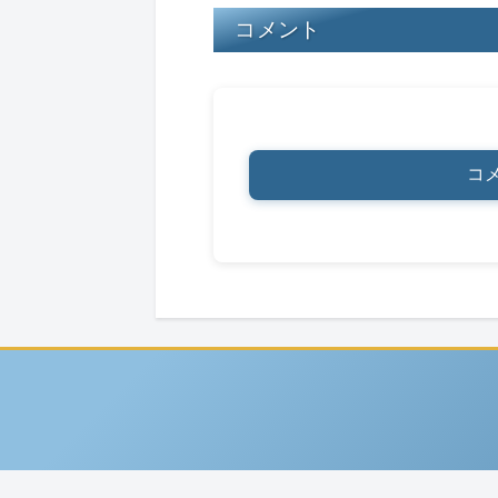
k
コメント
コ