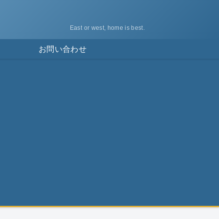
East or west, home is best.
ス
お問い合わせ