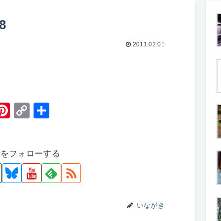
8
2011.02.01
H
Pi
C
共
t
nt
o
有
er
p
者をフォローする
e
y
st
Li
n
k
いながき