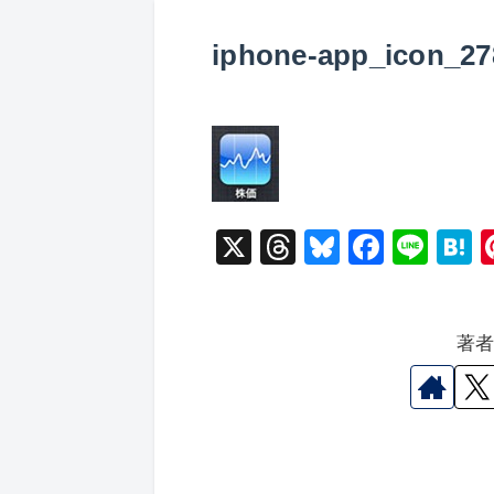
iphone-app_icon_27
X
T
Bl
F
Li
hr
u
a
n
a
e
e
c
e
e
著
a
s
e
n
d
k
b
a
s
y
o
o