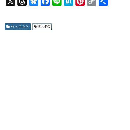
X
T
Bl
F
Li
H
Pi
C
共
hr
u
a
n
at
nt
o
有
e
e
c
e
e
er
p
a
s
e
n
e
y
作ってみた
EeePC
d
k
b
a
st
Li
s
y
o
n
o
k
k