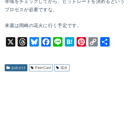
帯域をチェックしてから、ビットレートを決めるという
プロセスが必要ですな。
来週は岡崎の花火に行く予定です。
X
T
Bl
F
Li
H
Pi
C
共
hr
u
a
n
at
nt
o
有
e
e
c
e
e
er
p
a
s
e
n
e
y
お出かけ
PeerCast
花火
d
k
b
a
st
Li
s
y
o
n
o
k
k