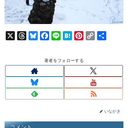
X
T
Bl
F
Li
H
Pi
C
共
hr
u
a
n
at
nt
o
有
e
e
c
e
e
er
p
著者をフォローする
a
s
e
n
e
y
d
k
b
a
st
Li
s
y
o
n
o
k
k
いながき
コメント