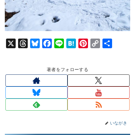
X
T
Bl
F
Li
H
Pi
C
共
hr
u
a
n
at
nt
o
有
e
e
c
e
e
er
p
著者をフォローする
a
s
e
n
e
y
d
k
b
a
st
Li
s
y
o
n
o
k
k
いながき