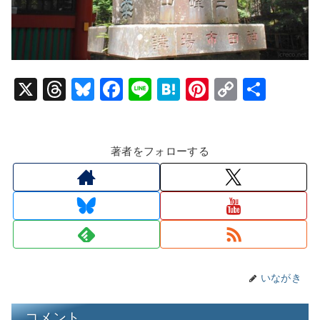
X
T
Bl
F
Li
H
Pi
C
共
hr
u
a
n
at
nt
o
有
e
e
c
e
e
er
p
著者をフォローする
a
s
e
n
e
y
d
k
b
a
st
Li
s
y
o
n
o
k
k
いながき
コメント