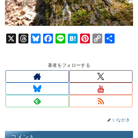
X
T
Bl
F
Li
H
Pi
C
共
hr
u
a
n
at
nt
o
有
e
e
c
e
e
er
p
著者をフォローする
a
s
e
n
e
y
d
k
b
a
st
Li
s
y
o
n
o
k
k
いながき
コメント