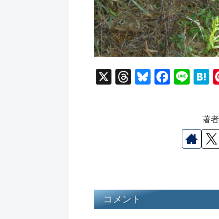
X
T
Bl
F
Li
hr
u
a
n
a
e
e
c
e
e
著
a
s
e
n
d
k
b
a
s
y
o
o
k
コメント