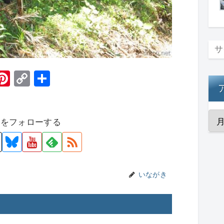
H
Pi
C
共
t
nt
o
有
er
p
者をフォローする
e
y
st
Li
n
k
いながき