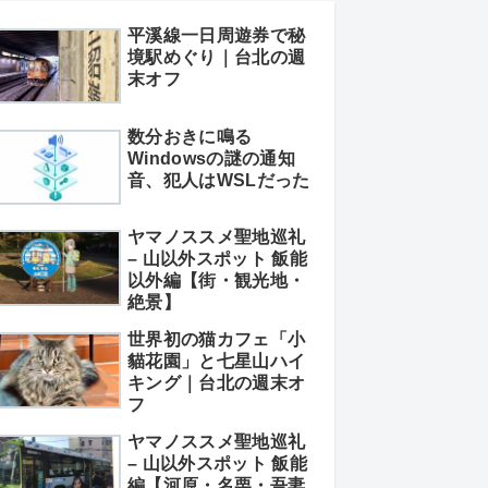
平溪線一日周遊券で秘
境駅めぐり｜台北の週
末オフ
数分おきに鳴る
Windowsの謎の通知
音、犯人はWSLだった
ヤマノススメ聖地巡礼
– 山以外スポット 飯能
以外編【街・観光地・
絶景】
世界初の猫カフェ「小
貓花園」と七星山ハイ
キング｜台北の週末オ
フ
ヤマノススメ聖地巡礼
– 山以外スポット 飯能
編【河原・名栗・吾妻