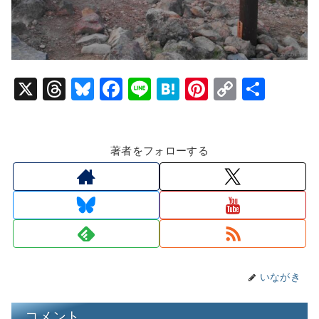
X
T
Bl
F
Li
H
Pi
C
共
hr
u
a
n
at
nt
o
有
e
e
c
e
e
er
p
著者をフォローする
a
s
e
n
e
y
d
k
b
a
st
Li
s
y
o
n
o
k
k
いながき
コメント