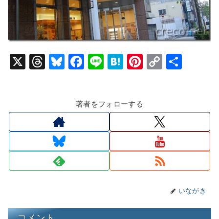
X
T
Bl
F
Li
H
Pi
C
共
hr
u
a
n
at
nt
o
有
e
e
c
e
e
er
p
著者をフォローする
a
s
e
n
e
y
d
k
b
a
st
Li
s
y
o
n
o
k
k
いながき
コメント