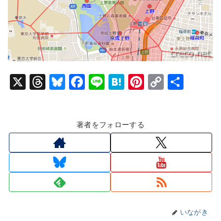
X
T
Bl
F
Li
H
Pi
C
共
hr
u
a
n
at
nt
o
有
e
e
c
e
e
er
p
著者をフォローする
a
s
e
n
e
y
d
k
b
a
st
Li
s
y
o
n
o
k
k
いながき