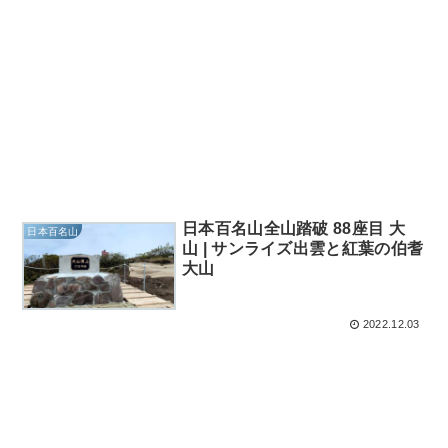
日本百名山全山踏破 88座目 大
日本百名山
山 | サンライズ出雲と紅葉の伯耆
大山
2022.12.03