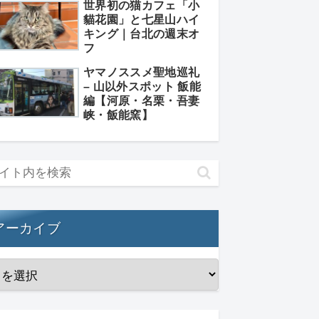
世界初の猫カフェ「小
貓花園」と七星山ハイ
キング｜台北の週末オ
フ
ヤマノススメ聖地巡礼
– 山以外スポット 飯能
編【河原・名栗・吾妻
峡・飯能窯】
アーカイブ