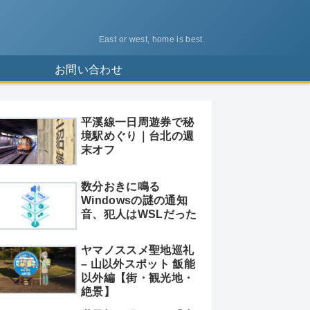
East or west, home is best.
ス
お問い合わせ
平溪線一日周遊券で秘
境駅めぐり｜台北の週
末オフ
数分おきに鳴る
Windowsの謎の通知
音、犯人はWSLだった
ヤマノススメ聖地巡礼
– 山以外スポット 飯能
以外編【街・観光地・
絶景】