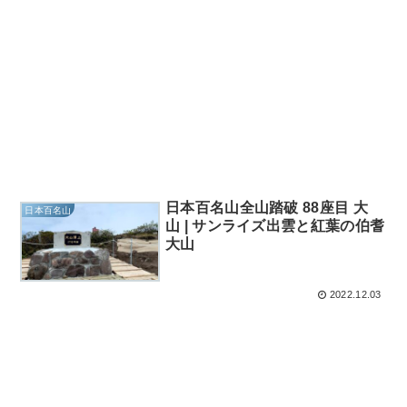
日本百名山全山踏破 88座目 大
日本百名山
山 | サンライズ出雲と紅葉の伯耆
大山
2022.12.03